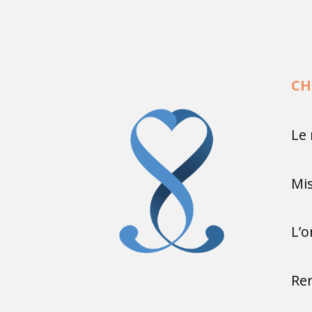
CH
Le 
Mi
L’o
Ren