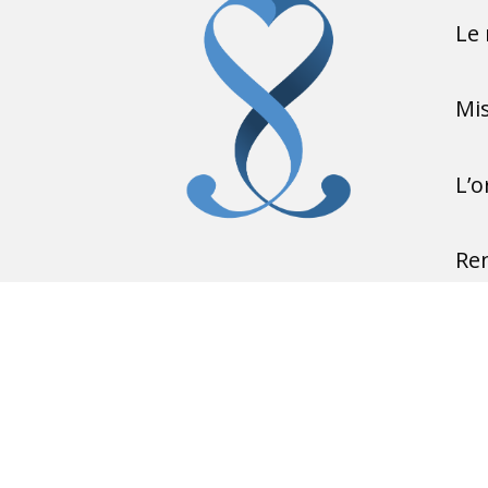
Le 
Mi
L’o
Ren